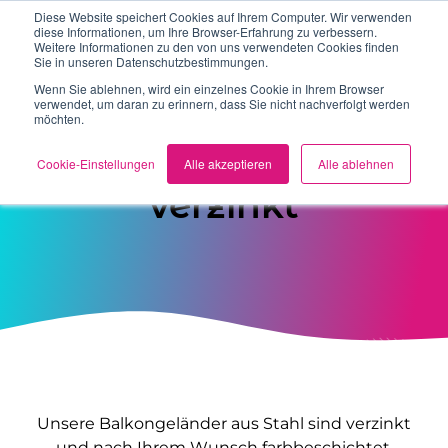
Diese Website speichert Cookies auf Ihrem Computer. Wir verwenden
diese Informationen, um Ihre Browser-Erfahrung zu verbessern.
Weitere Informationen zu den von uns verwendeten Cookies finden
Sie in unseren Datenschutzbestimmungen.
Wenn Sie ablehnen, wird ein einzelnes Cookie in Ihrem Browser
verwendet, um daran zu erinnern, dass Sie nicht nachverfolgt werden
Über uns
möchten.
Balkongeländer
Cookie-Einstellungen
Alle akzeptieren
Alle ablehnen
Geländer
verzinkt
Balkone
Treppen
Gitter
Zäune & Tore
Unsere Balkongeländer aus Stahl sind verzinkt
Vordächer
und nach Ihrem Wunsch farbbeschichtet.