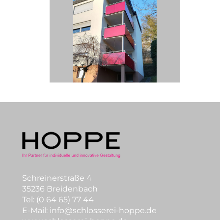
Schreinerstraße 4
35236 Breidenbach
Tel: (0 64 65) 77 44
E-Mail:
info@schlosserei-hoppe.de